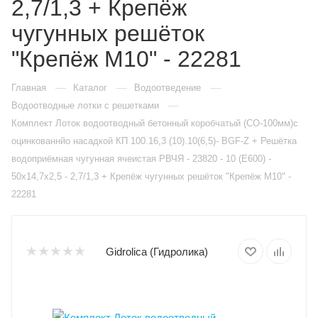
2,7/1,3 + Крепёж
чугунных решёток
"Крепёж М10" - 22281
—
—
—
Главная
Каталог
Водоотведение
—
Водоотводные лотки с решетками
Комплект Лоток водоотводный бетонный коробчатый (СО-100мм)с
оцинкованнйо насадкой КП 100.16,3 (10).10(6,5)- BGF-Z + Решётка
водоприёмная чугунная ячеистая РВЧЯ - 23820 - 10 (Е600) -
50х14,7х2,5 - 2,7/1,3 + Крепёж чугунных решёток "Крепёж М10" -
22281
Gidrolica (Гидролика)