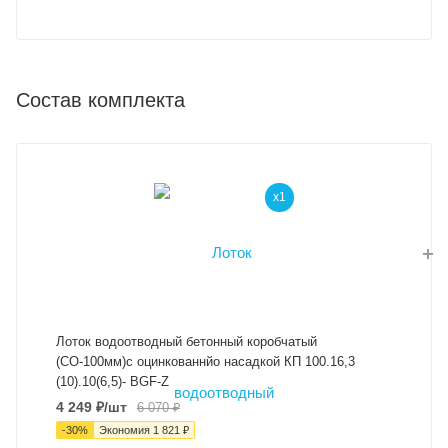
Состав комплекта
x1
Лоток водоотводный бетонный коробчатый
(СО-100мм)с оцинкованнйо насадкой КП 100.16,3
(10).10(6,5)- BGF-Z
4 249
₽
/шт
6 070
₽
-
30
%
Экономия
1 821
₽