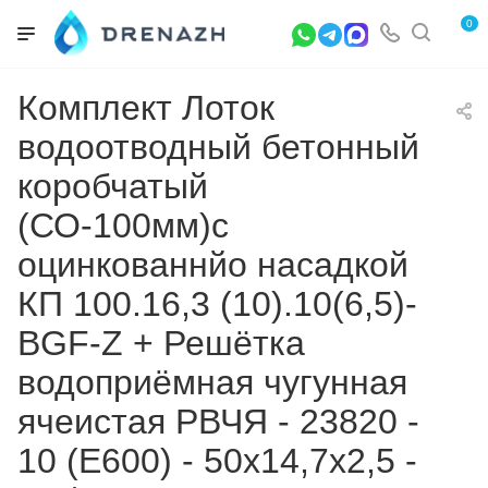
0
Комплект Лоток
водоотводный бетонный
коробчатый
(СО-100мм)с
оцинкованнйо насадкой
КП 100.16,3 (10).10(6,5)-
BGF-Z + Решётка
водоприёмная чугунная
ячеистая РВЧЯ - 23820 -
10 (Е600) - 50х14,7х2,5 -