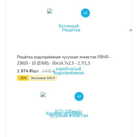
x2
Решётка водоприёмная чугунная ячеистая РВЧЯ -
23820 - 10 (Е600) - 50х14,7х2,5 - 2,7/1,3
1 974
₽
/шт
2 632
₽
-
25
%
Экономия
658
₽
x4