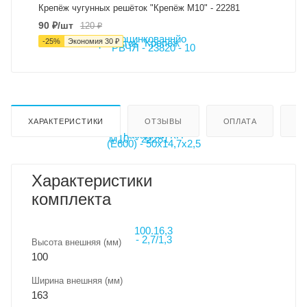
Крепёж чугунных решёток "Крепёж М10" - 22281
90
₽
/шт
120
₽
-
25
%
Экономия
30
₽
ХАРАКТЕРИСТИКИ
ОТЗЫВЫ
ОПЛАТА
Д
Характеристики
комплекта
Высота внешняя (мм)
100
Ширина внешняя (мм)
163