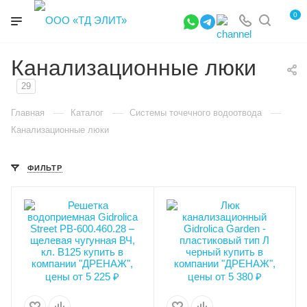
0
Канализационные люки
29
—
—
—
Главная
Каталог
Системы точечного водоотвода
Канализационные люки
ФИЛЬТР
Высота внешняя (мм)
Высота внешняя (мм)
28
80
Ширина внешняя (мм)
Ширина внешняя (мм)
460
750
Класс нагрузки
Ширина внутренняя
B125
(мм)
шт.