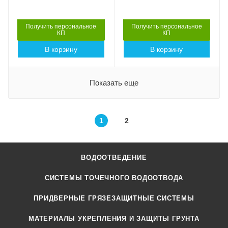
Street
Street
Артикул
Артикул
223к
223д
Получить персональное
Получить персональное
КП
КП
Длина, мм
Длина, мм
В корзину
В корзину
800
800
Показать еще
1
2
ВОДООТВЕДЕНИЕ
СИСТЕМЫ ТОЧЕЧНОГО ВОДООТВОДА
ПРИДВЕРНЫЕ ГРЯЗЕЗАЩИТНЫЕ СИСТЕМЫ
МАТЕРИАЛЫ УКРЕПЛЕНИЯ И ЗАЩИТЫ ГРУНТА