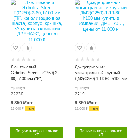
Высота внешняя (мм)
Высота внешняя (мм)
100
100
Ширина внешняя (мм)
Ширина внешняя (мм)
740
740
Класс нагрузки
Ширина внутренняя
C250
(мм)
шт.
Материал лотка и
решетки
Класс нагрузки
Чугун
C250
Люк тяжелый
Дождеприемник
Вес, кг
Материал лотка и
Gidrolica Street Т(С250)-2-
магистральный круглый
40
решетки
60, h100 мм ("К",
ДМ2(С250)-1-13-60, h100 мм
Чугун
канализационная шахта)
Серия
Артикул
Артикул
корпус, крышка, ЗУ
СФ
Вес, кг
2223К
2219
42
9 350
₽
/шт
9 350
₽
/шт
Артикул
2223К
11 000
₽
11 000
₽
Серия
-
15
%
-
15
%
СФ
Длина, мм
740
Артикул
2219
Получить персональное
Получить персональное
КП
КП