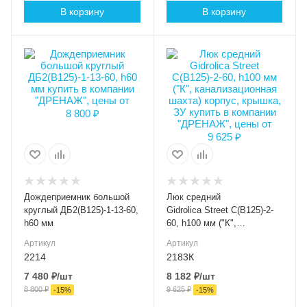
В корзину
В корзину
Высота внешняя (мм)
Высота внешняя (мм)
60
100
Ширина внешняя (мм)
Ширина внешняя (мм)
740
740
Ширина внутренняя
Класс нагрузки
B125
(мм)
шт.
Материал лотка и
Класс нагрузки
решетки
B125
Чугун
Дождеприемник большой
Люк средний
Материал лотка и
Вес, кг
круглый ДБ2(В125)-1-13-60,
Gidrolica Street С(В125)-2-
35
решетки
h60 мм
60, h100 мм ("К",
Чугун
канализационная шахта)
Серия
Артикул
Артикул
корпус, крышка, ЗУ
СФ
Вес, кг
2214
2183К
32
7 480
₽
/шт
8 182
₽
/шт
Артикул
2183К
8 800
₽
9 625
₽
Серия
-
15
%
-
15
%
СФ