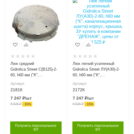
Высота внешняя (мм)
Высота внешняя (мм)
60
60
Ширина внешняя (мм)
Ширина внешняя (мм)
740
740
Класс нагрузки
Класс нагрузки
B125
A30
Материал лотка и
Материал лотка и
решетки
решетки
Чугун
Чугун
Люк средний
Люк легкий усиленный
Вес, кг
Вес, кг
Gidrolica Street С(В125)-2-
Gidrolica Street ЛУ(А30)-2-
31
31
60, h60 мм ("К",
60, h60 мм ("К",
канализационная шахта)
канализационная шахта)
Серия
Серия
Артикул
Артикул
корпус, крышка, ЗУ
корпус, крышка, ЗУ
СФ
СФ
2181К
2172К
7 247
₽
/шт
7 247
₽
/шт
Артикул
Артикул
2181К
2172К
8 525
₽
8 525
₽
-
15
%
-
15
%
Длина, мм
Длина, мм
740
740
Получить персональное
Получить персональное
КП
КП