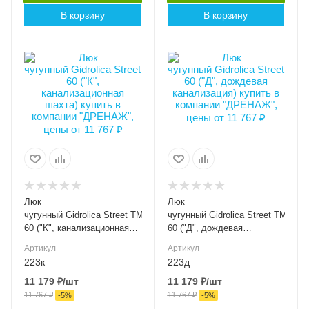
Длина, мм
В корзину
В корзину
740
Высота внешняя (мм)
Высота внешняя (мм)
100
100
Ширина внешняя (мм)
Ширина внешняя (мм)
800
800
Ширина внутренняя
Ширина внутренняя
(мм)
(мм)
шт.
шт.
Класс нагрузки
Класс нагрузки
D400
D400
Люк
Люк
Материал лотка и
Материал лотка и
чугунный Gidrolica Street ТМ(Д400)-2-
чугунный Gidrolica Street ТМ(Д400
решетки
решетки
60 ("К", канализационная
60 ("Д", дождевая
Чугун
Чугун
шахта)
канализация)
Артикул
Артикул
Вес, кг
Вес, кг
223к
223д
51
51
11 179
₽
/шт
11 179
₽
/шт
11 767
₽
11 767
₽
Серия
Серия
-
5
%
-
5
%