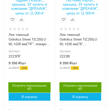
740
740
Класс нагрузки
Класс нагрузки
C250
C250
Материал лотка и
Материал лотка и
решетки
решетки
Чугун
Чугун
Люк тяжелый
Люк тяжелый
Вес, кг
Вес, кг
Gidrolica Street Т(С250)-2-
Gidrolica Street Т(С250)-2-
40
40
60, h100 мм("ПГ", пожарный
60, h100 мм("В",
гидрант) корпус, крышка,
водопроводная система)
Серия
Серия
Артикул
Артикул
ЗУ
корпус, крышка, ЗУ
СФ
СФ
2223ПГ
2223В
9 350
₽
/шт
9 350
₽
/шт
Артикул
Артикул
2223ПГ
2223В
11 000
₽
11 000
₽
-
15
%
-
15
%
Длина, мм
Длина, мм
740
740
Получить персональное
Получить персональное
КП
КП
В корзину
В корзину