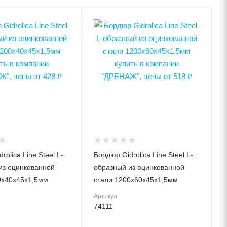
шняя (мм)
Высота внешняя (мм)
60
шняя (мм)
Ширина внешняя (мм)
45
тренняя
Ширина внутренняя
(мм)
шт.
зки
Класс нагрузки
A15
тка и
Материал лотка и
решетки
rolica Line Steel L-
Бордюр Gidrolica Line Steel L-
Сталь
из оцинкованной
образный из оцинкованной
Вес, кг
0х40х45х1,5мм
стали 1200х60х45х1,5мм
1.85
Артикул
Серия
74111
Line Steel
Артикул