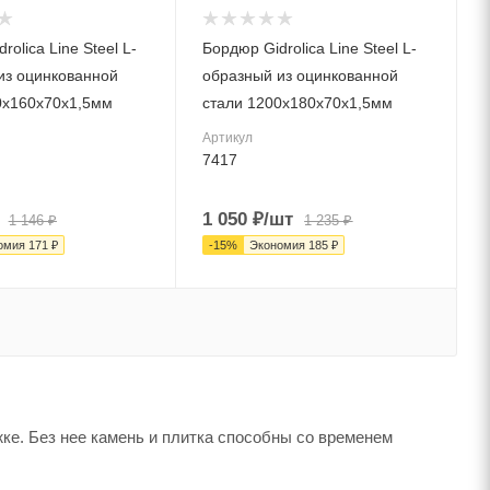
тка и
Материал лотка и
решетки
rolica Line Steel L-
Бордюр Gidrolica Line Steel L-
Сталь
из оцинкованной
образный из оцинкованной
Вес, кг
0х160х70х1,5мм
стали 1200х180х70х1,5мм
3.92
Артикул
Серия
7417
Line Steel
Артикул
1 050
₽
/шт
1 146
₽
1 235
₽
7417
омия
171
₽
-
15
%
Экономия
185
₽
Длина, мм
1200
жке. Без нее камень и плитка способны со временем