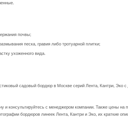
менные.
держания почвы;
азмывания песка, гравия либо тротуарной плитки;
астку ухоженного вида.
астиковый садовый бордюр в Москве серий Лента, Кантри, Эко 
ону и консультируйтесь с менеджером компании. Также цены на
отографии бордюров линеек Лента, Кантри и Эко, их краткие опи