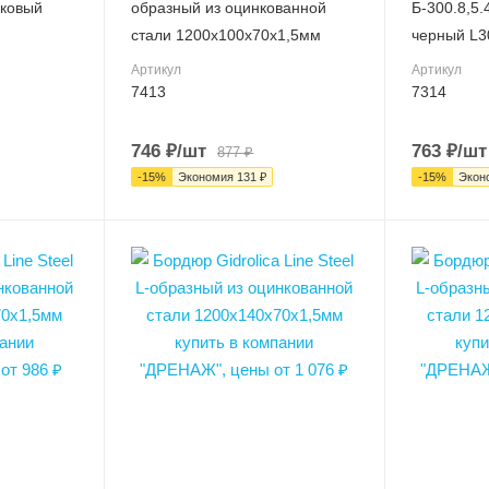
иковый
образный из оцинкованной
Б-300.8,5.
Вес, кг
Серия
стали 1200х100х70х1,5мм
черный L3
2.18
Line
Артикул
Артикул
Серия
Артикул
7413
7314
Line Steel
7314
Артикул
Длина, мм
746
₽
/шт
763
₽
/шт
877
₽
7413
3000
-
15
%
Экономия
131
₽
-
15
%
Экон
Длина, мм
1200
Высота внешняя (мм)
Высота вне
140
160
Ширина внешняя (мм)
Ширина вне
70
70
Ширина внутренняя
Ширина вну
(мм)
(мм)
шт.
шт.
Класс нагрузки
Класс нагру
A15
A15