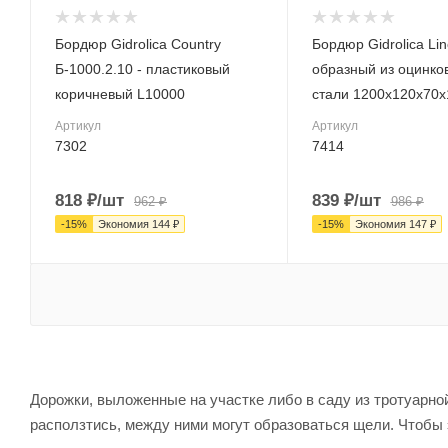
Материал лотка и
Вес, кг
решетки
Бордюр Gidrolica Country
Бордюр Gidrolica Lin
1.65
Сталь
Б-1000.2.10 - пластиковый
образный из оцинко
Серия
Вес, кг
коричневый L10000
стали 1200х120х70х
Country
2.62
Артикул
Артикул
Артикул
Серия
7302
7414
7302
Line Steel
Длина, мм
Артикул
818
₽
/шт
839
₽
/шт
962
₽
986
₽
10000
7414
-
15
%
Экономия
144
₽
-
15
%
Экономия
147
₽
Длина, мм
1200
Дорожки, выложенные на участке либо в саду из тротуарной
расползтись, между ними могут образоваться щели. Чтобы