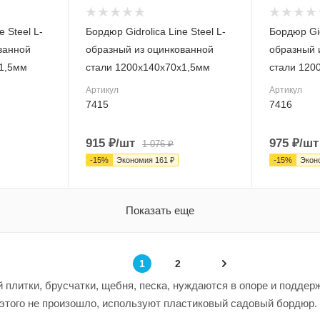
Материал лотка и
Материал ло
решетки
решетки
e Steel L-
Бордюр Gidrolica Line Steel L-
Бордюр Gid
Сталь
Сталь
ванной
образный из оцинкованной
образный 
Вес, кг
Вес, кг
1,5мм
стали 1200х140х70х1,5мм
стали 120
3.05
3.49
Артикул
Артикул
Серия
Серия
7415
7416
Line Steel
Line Steel
Артикул
Артикул
915
₽
/шт
975
₽
/шт
1 076
₽
7415
7416
-
15
%
Экономия
161
₽
-
15
%
Экон
Длина, мм
Длина, мм
1200
1200
Показать еще
1
2
 плитки, брусчатки, щебня, песка, нуждаются в опоре и поддер
 этого не произошло, используют пластиковый садовый бордюр.