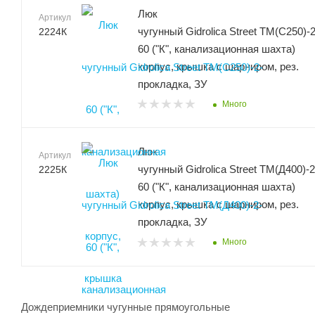
Люк
Артикул
чугунный Gidrolica Street ТМ(С250)-2
2224К
60 ("К", канализационная шахта)
корпус, крышка с шарниром, рез.
прокладка, ЗУ
Много
Люк
Артикул
чугунный Gidrolica Street ТМ(Д400)-2
2225К
60 ("К", канализационная шахта)
корпус, крышка с шарниром, рез.
прокладка, ЗУ
Много
Дождеприемники чугунные прямоугольные