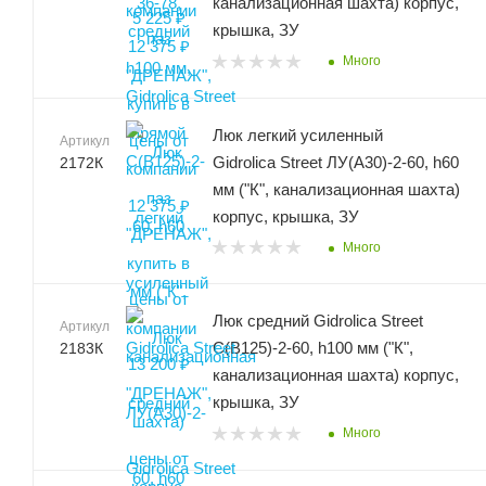
канализационная шахта) корпус,
крышка, ЗУ
Много
Люк легкий усиленный
Артикул
Gidrolica Street ЛУ(А30)-2-60, h60
2172К
мм ("К", канализационная шахта)
корпус, крышка, ЗУ
Много
Люк средний Gidrolica Street
Артикул
С(В125)-2-60, h100 мм ("К",
2183К
канализационная шахта) корпус,
крышка, ЗУ
Много