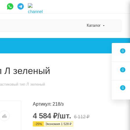
Каталог
0
п Л зеленый
0
ластиковый тип Л зеленый
0
Артикул: 218/з
4 584
₽
/шт.
6 112
₽
-
25
%
Экономия
1 528
₽