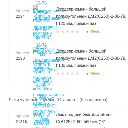
Дождеприемник большой
Артикул
прямоугольный ДМ2(С250)-2-36-78,
2194
h120 мм, прямой паз
Много
Дождеприемник большой
Артикул
прямоугольный ДМ2(С250)-2-36-78,
2193
h100 мм, прямой паз
Много
Люки чугунные круглые "Стандарт" (без шарнира)
Люк средний Gidrolica Street
Артикул
С(В125)-2-60, h60 мм ("К",
2181К