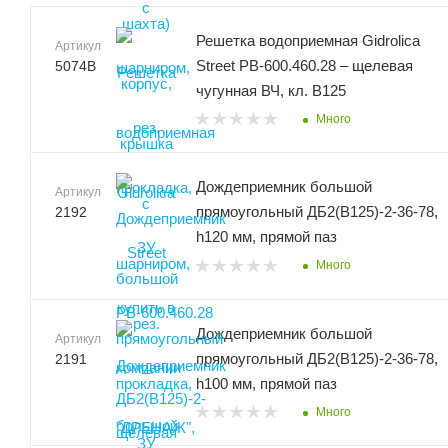
Решетка водоприемная Gidrolica
Артикул
Street РВ-600.460.28 – щелевая
5074В
чугунная ВЧ, кл. В125
Много
Дождеприемник большой
Артикул
прямоугольный ДБ2(В125)-2-36-78,
2192
h120 мм, прямой паз
Много
Дождеприемник большой
Артикул
прямоугольный ДБ2(В125)-2-36-78,
2191
h100 мм, прямой паз
Много