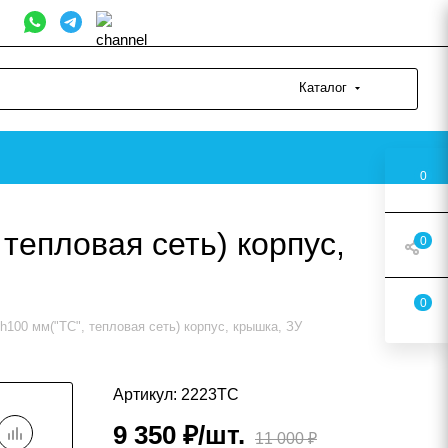
Каталог
0
 тепловая сеть) корпус,
0
0
, h100 мм("ТС", тепловая сеть) корпус, крышка, ЗУ
Артикул: 2223ТС
9 350
₽
/шт.
11 000
₽