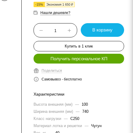
-
15
%
Экономия
1 650
₽
Нашли дешевле?
В корзину
Купить в 1 клик
Получить персональное КП
Поделиться
Самовывоз - бесплатно
Характеристики
Высота внешняя (мм)
—
100
Ширина внешняя (мм)
—
740
Класс нагрузки
—
C250
Материал лотка и решетки
—
Чугун
Вес, кг
—
40