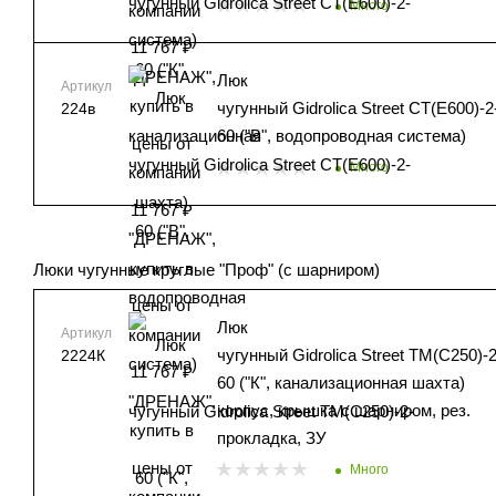
Много
Люк
Артикул
чугунный Gidrolica Street СТ(Е600)-2
224в
60 ("В", водопроводная система)
Много
Люки чугунные круглые "Проф" (с шарниром)
Люк
Артикул
чугунный Gidrolica Street ТМ(С250)-2
2224К
60 ("К", канализационная шахта)
корпус, крышка с шарниром, рез.
прокладка, ЗУ
Много