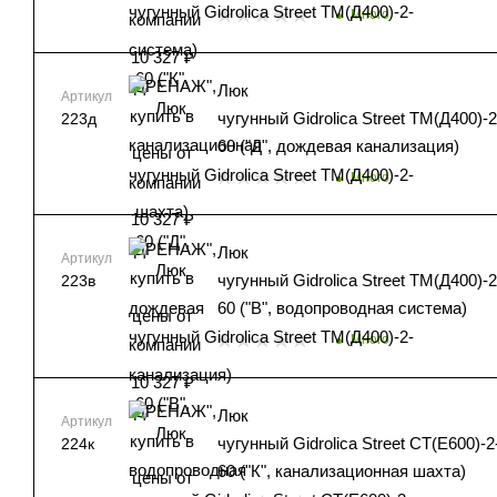
Много
Люк
Артикул
чугунный Gidrolica Street ТМ(Д400)-2
223д
60 ("Д", дождевая канализация)
Много
Люк
Артикул
чугунный Gidrolica Street ТМ(Д400)-2
223в
60 ("В", водопроводная система)
Много
Люк
Артикул
чугунный Gidrolica Street СТ(Е600)-2
224к
60 ("К", канализационная шахта)