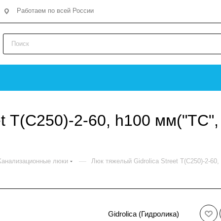
Работаем по всей России
t Т(С250)-2-60, h100 мм("ТС",
—
Канализационные люки
Люк тяжелый Gidrolica Street Т(С250)-2-60
Gidrolica (Гидролика)