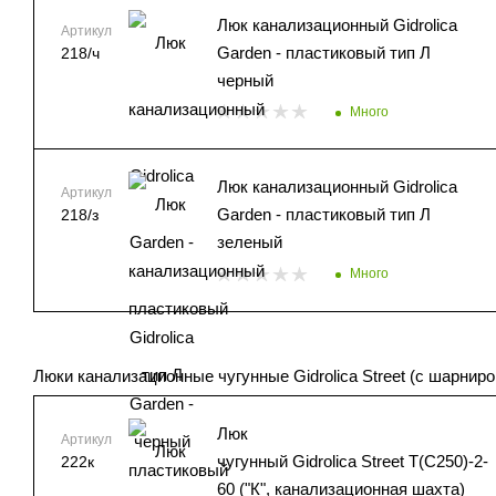
Люк канализационный Gidrolica
Артикул
Garden - пластиковый тип Л
218/ч
черный
Много
Люк канализационный Gidrolica
Артикул
Garden - пластиковый тип Л
218/з
зеленый
Много
Люки канализационные чугунные Gidrolica Street (с шарниро
Люк
Артикул
чугунный Gidrolica Street Т(C250)-2-
222к
60 ("К", канализационная шахта)