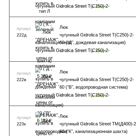
Много
Люк
Артикул
чугунный Gidrolica Street Т(C250)-2-
222д
60 ("Д", дождевая канализация)
Много
Люк
Артикул
чугунный Gidrolica Street Т(C250)-2-
222в
60 ("В", водопроводная система)
Много
Люк
Артикул
чугунный Gidrolica Street ТМ(Д400)-2
223к
60 ("К", канализационная шахта)