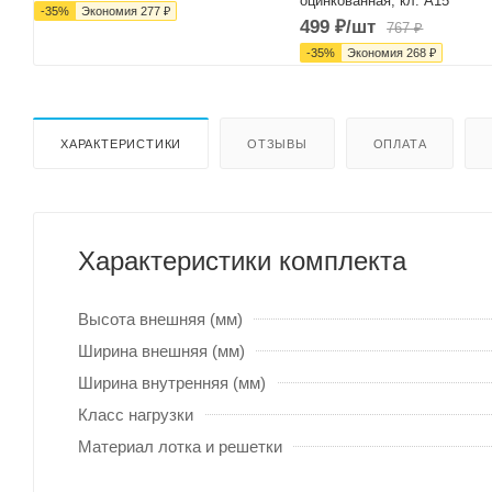
оцинкованная, кл. А15
-
35
%
Экономия
277
₽
499
₽
/шт
767
₽
-
35
%
Экономия
268
₽
ХАРАКТЕРИСТИКИ
ОТЗЫВЫ
ОПЛАТА
Характеристики комплекта
Высота внешняя (мм)
Ширина внешняя (мм)
Ширина внутренняя (мм)
Класс нагрузки
Материал лотка и решетки