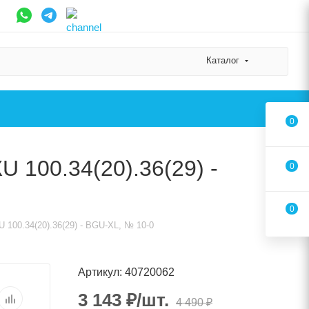
Каталог
0
 100.34(20).36(29) -
0
0
 100.34(20).36(29) - BGU-XL, № 10-0
Артикул: 40720062
3 143
₽
/шт.
4 490
₽