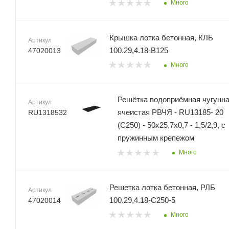
Много
Крышка лотка бетонная, КЛБ
Артикул
100.29,4.18-B125
47020013
Много
Решётка водоприёмная чугунн
Артикул
ячеистая РВЧЯ - RU13185- 20
RU1318532
(C250) - 50х25,7х0,7 - 1,5/2,9, с
пружинным крепежом
Много
Решетка лотка бетонная, РЛБ
Артикул
100.29,4.18-C250-5
47020014
Много