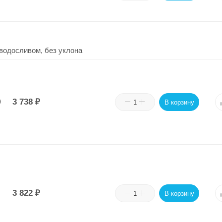
водосливом, без уклона
)
3 738
₽
В корзину
3 822
₽
В корзину