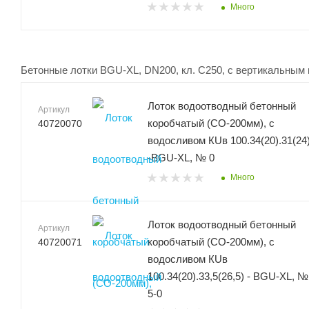
Много
Бетонные лотки BGU-XL, DN200, кл. C250, с вертикальным 
Лоток водоотводный бетонный
Артикул
коробчатый (СО-200мм), с
40720070
водосливом КUв 100.34(20).31(24
-BGU-XL, № 0
Много
Лоток водоотводный бетонный
Артикул
коробчатый (СО-200мм), с
40720071
водосливом КUв
100.34(20).33,5(26,5) - BGU-XL, №
5-0