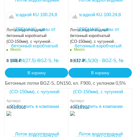
Лоток водоотводный
Лоток водоотводный
бетонный коробчатый
бетонный коробчатый
(СО-150мм), с чугунной
(СО-150мм), с чугунной
насадкой КU 100.24,8
насадкой КU 100.24,8
Много
Много
(15).39(32,5) - BGZ-S, № 30-0
(15).41,5(35) - BGZ-S, № 35-0
8 568
₽
8 617
₽
В корзину
В корзину
Бетонные лотки BGZ-S, DN150, кл. F900, с уклоном 0,5%
Артикул
Артикул
40618101
40618102