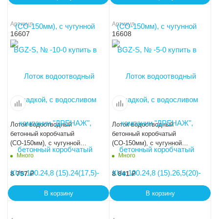
Артикул
Артикул
16607
16608
Лоток водоотводный
Лоток водоотводный
бетонный коробчатый
бетонный коробчатый
(СО-150мм), с чугунной
(СО-150мм), с чугунной
насадкой, с водосливом КUв
насадкой, с водосливом КUв
Много
Много
100.24,8 (15).29(22,5)-BGZ-S,
100.24,8 (15).31,5(25)-BGZ-S,
№ 10-0
№ 15-0
8 757
₽
8 841
₽
В корзину
В корзину