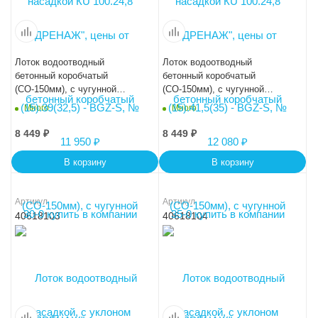
Лоток водоотводный
Лоток водоотводный
бетонный коробчатый
бетонный коробчатый
(СО-150мм), с чугунной
(СО-150мм), с чугунной
насадкой, с уклоном
насадкой, с уклоном
Много
Много
0,5%КUу 100.24,8
0,5%КUу 100.24,8
(15).24(17,5)-BGZ-S, № -1
(15).23,5(17)-BGZ-S, № -2
8 449
₽
8 449
₽
В корзину
В корзину
Артикул
Артикул
40618103
40618104