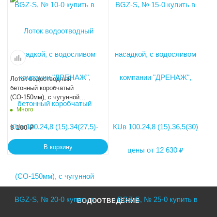
Лоток водоотводный
бетонный коробчатый
(СО-150мм), с чугунной
насадкой, с водосливом КUв
Много
100.24,8 (15).39(32,5) - BGZ-S,
№ 30-0
9 100
₽
В корзину
ВОДООТВЕДЕНИЕ