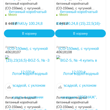
бетонный коробчатый
бетонный коробчатый
(СО-150мм), с чугунной
(СО-150мм), с чугунной
насадкой, с уклоном
насадкой, с уклоном
Много
Много
0,5%КUу 100.24,8
0,5%КUу 100.24,8
(15).22(15,5)-BGZ-S, № -5
(15).21,5(15)-BGZ-S, № -6
8 449
₽
8 449
₽
В корзину
В корзину
Артикул
Артикул
40618107
40618108
Лоток водоотводный
Лоток водоотводный
бетонный коробчатый
бетонный коробчатый
(СО-150мм), с чугунной
(СО-150мм), с чугунной