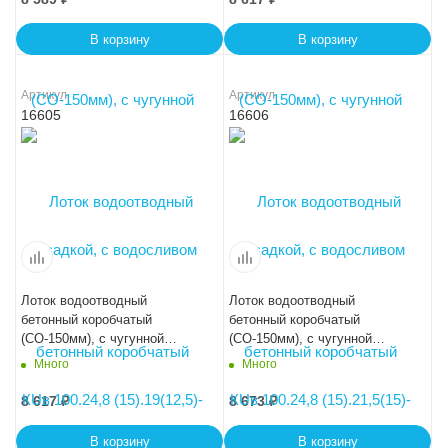
В корзину
В корзину
Артикул
Артикул
16605
16606
Лоток водоотводный
Лоток водоотводный
бетонный коробчатый
бетонный коробчатый
(СО-150мм), с чугунной
(СО-150мм), с чугунной
насадкой, с водосливом КUв
насадкой, с водосливом КUв
Много
Много
100.24,8 (15).24(17,5)-BGZ-S,
100.24,8 (15).26,5(20)-BGZ-S,
№ 0
№ 5-0
8 617
₽
8 673
₽
В корзину
В корзину