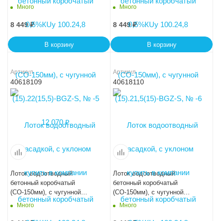
насадкой, с уклоном
насадкой, с уклоном
Много
Много
0,5%КUу 100.24,8
0,5%КUу 100.24,8
(15).21(14,5)-BGZ-S, № -7
(15).20,5(14)-BGZ-S, № -8
8 449
₽
8 449
₽
В корзину
В корзину
Артикул
Артикул
40618109
40618110
Лоток водоотводный
Лоток водоотводный
бетонный коробчатый
бетонный коробчатый
(СО-150мм), с чугунной
(СО-150мм), с чугунной
насадкой, с уклоном
насадкой, с уклоном
Много
Много
0,5%КUу 100.24,8
0,5%КUу 100.24,8
(15).20(13,5)-BGZ-S,№ -9
(15).19,5(13)-BGZ-S, № -10