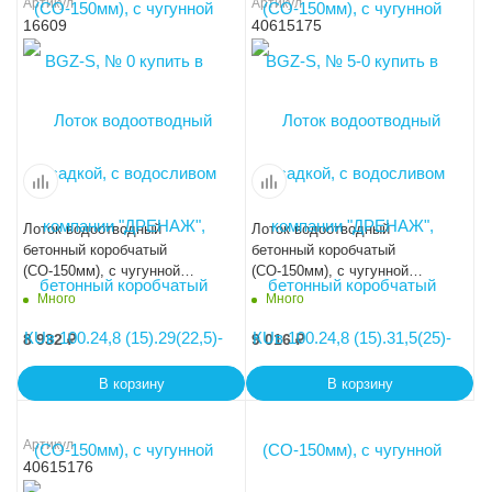
Артикул
Артикул
16609
40615175
Лоток водоотводный
Лоток водоотводный
бетонный коробчатый
бетонный коробчатый
(СО-150мм), с чугунной
(СО-150мм), с чугунной
насадкой, с водосливом КUв
насадкой, с водосливом КUв
Много
Много
100.24,8 (15).34(27,5)-BGZ-S,
100.24,8 (15).36,5(30) - BGZ-S,
№ 20-0
№ 25-0
8 932
₽
9 016
₽
В корзину
В корзину
Артикул
40615176