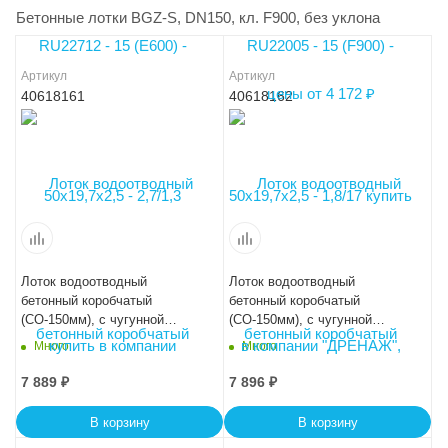
Бетонные лотки BGZ-S, DN150, кл. F900, без уклона
Артикул
Артикул
40618161
40618162
Лоток водоотводный
Лоток водоотводный
бетонный коробчатый
бетонный коробчатый
(СО-150мм), с чугунной
(СО-150мм), с чугунной
насадкой КU 100.24,8
насадкой КU 100.24,8
Много
Много
(15).21,5(15)-BGZ-S, № -5-0
(15).19(12,5)-BGZ-S, №-10-0
7 889
₽
7 896
₽
В корзину
В корзину