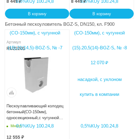
8 449
₽
8 449
₽
В корзину
В корзину
Бетонный пескоуловитель BGZ-S, DN150, кл. F900
Артикул
RU22201
Пескоулавливающий колодец
бетонный(СО-150мм),
односекционный,с чугунной
насадкой ПКП
Много
50.26,1(15).69(62,5)-BGZ-S
12 555
₽