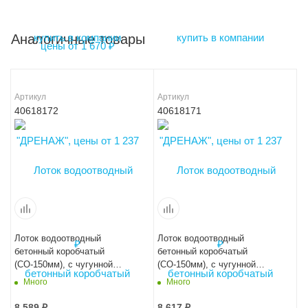
Аналогичные товары
Артикул
Артикул
40618172
40618171
Лоток водоотводный
Лоток водоотводный
бетонный коробчатый
бетонный коробчатый
(СО-150мм), с чугунной
(СО-150мм), с чугунной
насадкой, с водосливом КUв
насадкой, с водосливом КUв
Много
Много
100.24,8 (15).19(12,5)-BGZ-S,
100.24,8 (15).21,5(15)-BGZ-S,
№ -10-0
№ -5-0
8 589
₽
8 617
₽