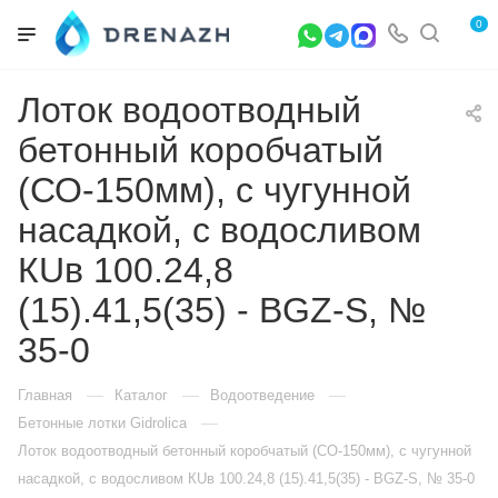
0
Лоток водоотводный
бетонный коробчатый
(СО-150мм), с чугунной
насадкой, с водосливом
КUв 100.24,8
(15).41,5(35) - BGZ-S, №
35-0
—
—
—
Главная
Каталог
Водоотведение
—
Бетонные лотки Gidrolica
Лоток водоотводный бетонный коробчатый (СО-150мм), с чугунной
насадкой, с водосливом КUв 100.24,8 (15).41,5(35) - BGZ-S, № 35-0