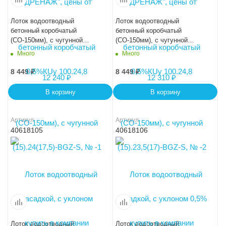
Лоток водоотводный
Лоток водоотводный
бетонный коробчатый
бетонный коробчатый
(СО-150мм), с чугунной
(СО-150мм), с чугунной
насадкой, с уклоном
насадкой, с уклоном 0,5%
Много
Много
0,5%КUу 100.24,8
КUу 100.24,8 (15).22,5(16)-
(15).23(16,5)-BGZ-S, № -3
BGZ-S, № -4
8 449
₽
8 449
₽
В корзину
В корзину
Артикул
Артикул
40618105
40618106
Лоток водоотводный
Лоток водоотводный