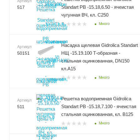
Артикул
Standart РВ -15.18,6.50 - ячеистая
517
чугунная ВЧ, кл. С250
Много
Насадка щелевая Gidrolica Standart
Артикул
НЩ -15.19.100 Т-образная -
50151
стальная оцинкованная, DN150
кл.А15
Много
Решетка водоприемная Gidrolica
Артикул
Standart РВ -15.18,7.100 - ячеистая
511
стальная оцинкованная, кл. В125
Много