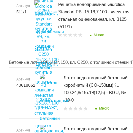
Решетка водоприемная Gidrolica
Артикул
Standart РВ -15.18,7.100 - ячеистая
511/1
стальная оцинкованная, кл. В125
(511/1)
Много
Бетонные лотки BGU DN150, кл. C250, с толщиной стенки 4
Лоток водоотводный бетонный
Артикул
коробчатый (СО-150мм)KU
40618062
100.24,8(15).19(12,5) - BGU, №
-10-0
Много
Лоток водоотводный бетонный
Артикул