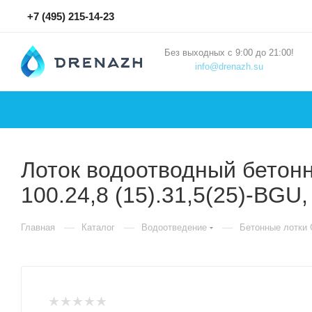
+7 (495) 215-14-23
Без выходных с 9:00 до 21:00!
info@drenazh.su
Лоток водоотводный бетон
100.24,8 (15).31,5(25)-BGU
—
—
—
Главная
Каталог
Водоотведение
Бетонные лотки G