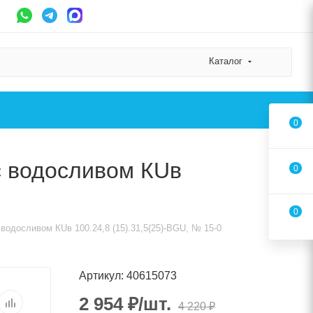
Каталог
0
с водосливом КUв
0
0
водосливом КUв 100.24,8 (15).31,5(25)-BGU, № 15-0
Артикул: 40615073
2 954
₽
/шт.
4 220
₽