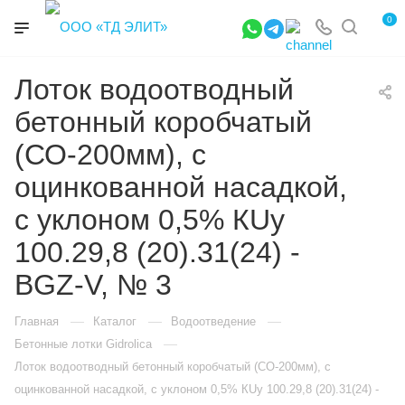
0
Лоток водоотводный
бетонный коробчатый
(СО-200мм), с
оцинкованной насадкой,
с уклоном 0,5% КUу
100.29,8 (20).31(24) -
BGZ-V, № 3
—
—
—
Главная
Каталог
Водоотведение
—
Бетонные лотки Gidrolica
Лоток водоотводный бетонный коробчатый (СО-200мм), с
оцинкованной насадкой, с уклоном 0,5% КUу 100.29,8 (20).31(24) -