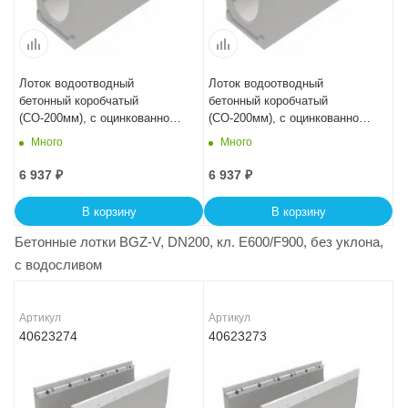
Лоток водоотводный
Лоток водоотводный
бетонный коробчатый
бетонный коробчатый
(СО-200мм), с оцинкованной
(СО-200мм), с оцинкованной
насадкой КU 100.29,8
насадкой КU 100.29,8
Много
Много
(20).34,5(27,5) - BGZ-V, № 10-
(20).33,5(26,5) - BGZ-V
0
6 937
₽
6 937
₽
В корзину
В корзину
Бетонные лотки BGZ-V, DN200, кл. E600/F900, без уклона,
с водосливом
Артикул
Артикул
40623274
40623273