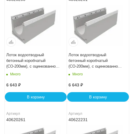
Лоток водоотводный
Лоток водоотводный
бетонный коробчатый
бетонный коробчатый
(СО-200мм), с оцинкованной
(СО-200мм), с оцинкованной
насадкой КU 100.29,8
насадкой КU 100.29,8
Много
Много
(20).29,5(22,5) - BGZ-V, № 0
(20).27(20) - BGZ-V, № -5-0
6 643
₽
6 643
₽
В корзину
В корзину
Артикул
Артикул
40620261
40622231