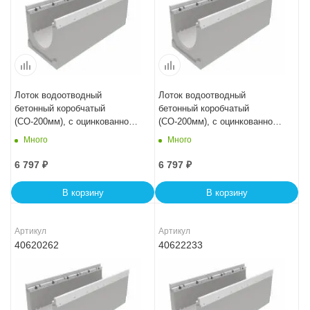
Лоток водоотводный
Лоток водоотводный
бетонный коробчатый
бетонный коробчатый
(СО-200мм), с оцинкованной
(СО-200мм), с оцинкованной
насадкой КU 100.29,8
насадкой КU 100.29,8
Много
Много
(20).32(25) - BGZ-V, № 5-0
(20).31,0(24) - BGZ-V
6 797
₽
6 797
₽
В корзину
В корзину
Артикул
Артикул
40620262
40622233