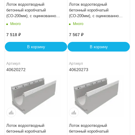
Лоток водоотводный
Лоток водоотводный
бетонный коробчатый
бетонный коробчатый
(СО-200мм), с оцинкованной
(СО-200мм), с оцинкованной
насадкой, с водосливом КUв
насадкой, с водосливом КUв
Много
Много
100.29,8 (20).29,5(22,5) - BGZ-
100.29,8 (20).32(25) - BGZ-V,
V, № 0
№ 5-0
7 518
₽
7 567
₽
В корзину
В корзину
Артикул
Артикул
40620272
40620273
Лоток водоотводный
Лоток водоотводный
бетонный коробчатый
бетонный коробчатый