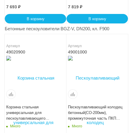
V, № 20-0
№25-0
7 693
₽
7 819
₽
В корзину
В корзину
Бетонные пескоуловители BGZ-V, DN200, кл. F900
Артикул
Артикул
49020900
49001000
Корзина стальная
Пескоулавливающий колодец
универсальная для
бетонный(СО-200мм),
пескоулавливающего
промежуточная часть ПКП
колодца (СО-200мм) Кпк 20 -
56.39 (20).52
Много
Много
40.17,5.16,4