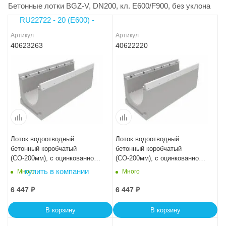
Бетонные лотки BGZ-V, DN200, кл. E600/F900, без уклона
Артикул
Артикул
40623263
40622220
Лоток водоотводный
Лоток водоотводный
бетонный коробчатый
бетонный коробчатый
(СО-200мм), с оцинкованной
(СО-200мм), с оцинкованной
насадкой КU 100.29,8
насадкой КU 100.29,8
Много
Много
(20).22(15) - BGZ-V, №-15-0
(20).20,5(13,5) - BGZ-V
6 447
₽
6 447
₽
В корзину
В корзину