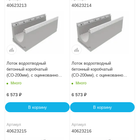
40623213
40623214
Лоток водоотводный
Лоток водоотводный
бетонный коробчатый
бетонный коробчатый
(СО-200мм), с оцинкованной
(СО-200мм), с оцинкованной
насадкой, с уклоном 0,5%
насадкой, с уклоном 0,5%
Много
Много
КUу 100.29,8 (20).23,5(16,5) -
КUу 100.29,8 (20).23(16) -
BGZ-V, № -13
BGZ-V, № -14
6 573
₽
6 573
₽
В корзину
В корзину
Артикул
Артикул
40623215
40623216