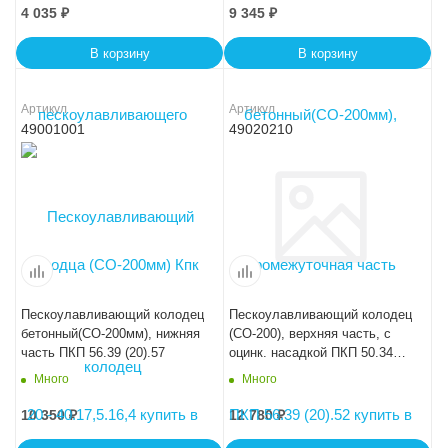
4 035
₽
9 345
₽
В корзину
В корзину
Артикул
Артикул
49001001
49020210
Пескоулавливающий колодец
Пескоулавливающий колодец
бетонный(СО-200мм), нижняя
(СО-200), верхняя часть, с
часть ПКП 56.39 (20).57
оцинк. насадкой ПКП 50.34
(20).50-BGZ-V
Много
Много
10 350
₽
12 780
₽