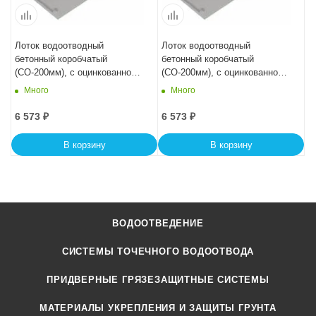
Лоток водоотводный
Лоток водоотводный
бетонный коробчатый
бетонный коробчатый
(СО-200мм), с оцинкованной
(СО-200мм), с оцинкованной
насадкой, с уклоном 0,5%
насадкой, с уклоном 0,5%
Много
Много
КUу 100.29,8 (20).20,5(13,5) -
КUу 100.29,8 (20).20(13) -
BGZ-V, № -19
BGZ-V, № -20
6 573
₽
6 573
₽
В корзину
В корзину
ВОДООТВЕДЕНИЕ
СИСТЕМЫ ТОЧЕЧНОГО ВОДООТВОДА
ПРИДВЕРНЫЕ ГРЯЗЕЗАЩИТНЫЕ СИСТЕМЫ
МАТЕРИАЛЫ УКРЕПЛЕНИЯ И ЗАЩИТЫ ГРУНТА