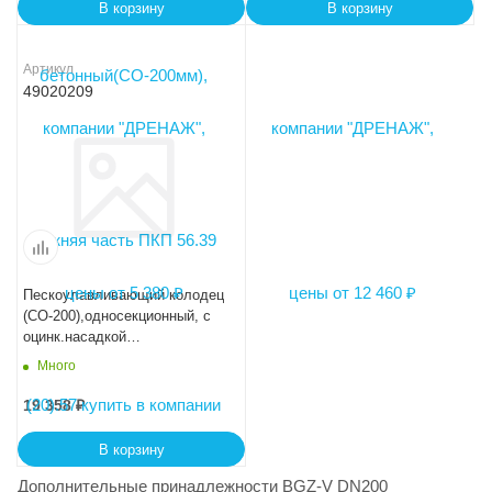
В корзину
В корзину
Артикул
49020209
Пескоулавливающий колодец
(СО-200),односекционный, с
оцинк.насадкой
ПКП50.34(20).73(68,8)-BGZ-V
Много
19 358
₽
В корзину
Дополнительные принадлежности BGZ-V DN200