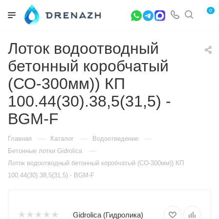
0
Лоток водоотводный
бетонный коробчатый
(СО-300мм)) КП
100.44(30).38,5(31,5) -
BGМ-F
—
—
—
Главная
Каталог
Водоотведение
—
Бетонные лотки Gidrolica
Лоток водоотводный бетонный коробчатый (СО-300мм)) КП
100.44(30).38,5(31,5) - BGМ-F
Gidrolica (Гидролика)