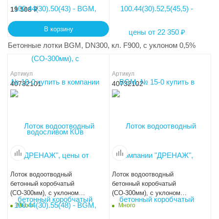
19 508
₽
В корзину
Бетонные лотки BGM, DN300, кл. F900, с уклоном 0,5%
Артикул
Артикул
40732101
40732102
Лоток водоотводный
Лоток водоотводный
бетонный коробчатый
бетонный коробчатый
(СО-300мм), с уклоном
(СО-300мм), с уклоном
0,5%КПу 100.44(30).31,5(24,5)
0,5%КПу 100.44(30).32(25) -
Много
Много
- BGМ-F, № 1
BGМ-F, № 2