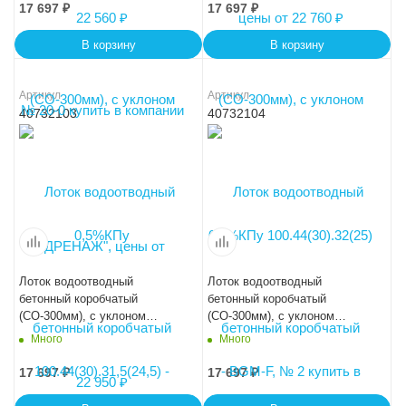
17 697
₽
17 697
₽
В корзину
В корзину
Артикул
Артикул
40732103
40732104
Лоток водоотводный
Лоток водоотводный
бетонный коробчатый
бетонный коробчатый
(СО-300мм), с уклоном
(СО-300мм), с уклоном
0,5%КПу 100.44(30).32,5(25,5)
0,5%КПу 100.44(30).33(26) -
Много
Много
- BGМ-F, № 3
BGМ-F, № 4
17 697
₽
17 697
₽