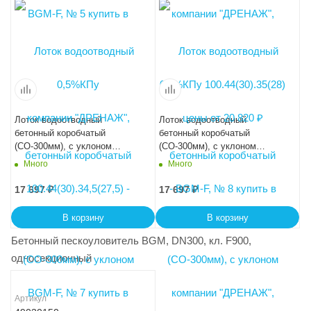
Лоток водоотводный
Лоток водоотводный
бетонный коробчатый
бетонный коробчатый
(СО-300мм), с уклоном
(СО-300мм), с уклоном
0,5%КПу 100.44(30).35,5(28,5)
0,5%КПу 100.44(30).36(29) -
Много
Много
- BGМ-F, № 9
BGМ-F, № 10
17 697
₽
17 697
₽
В корзину
В корзину
Бетонный пескоуловитель BGM, DN300, кл. F900,
односекционный
Артикул