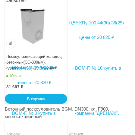
49030150
Пескоулавливающий колодец
бетонный(СО-300мм),
односекционный с чугунной
насадкой ПКП
Много
50.44(30).90(85) - BGМ
31 697
₽
В корзину
Бетонный пескоуловитель BGM, DN300, кл. F900,
многосекционный
Артикул
Артикул