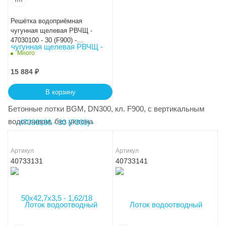
Решётка водоприёмная
чугунная щелевая РВЧЩ -
47030100 - 30 (F900) -
50x42,7x3,5 - 1,62/18
Много
15 884
₽
В корзину
Бетонные лотки BGM, DN300, кл. F900, с вертикальным
водосливом, без уклона
Артикул
Артикул
40733131
40733141