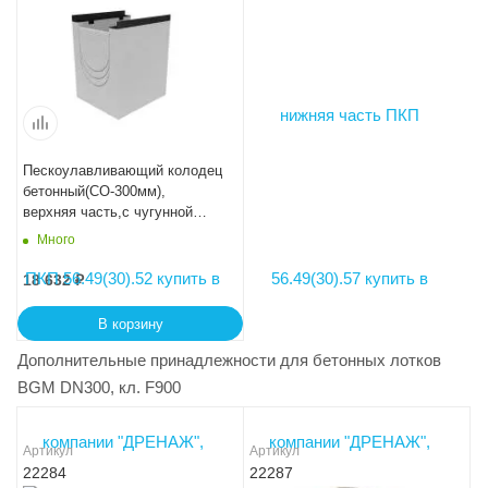
Пескоулавливающий колодец
бетонный(СО-300мм),
верхняя часть,с чугунной
насадкой ПКП 50.44(30).60 -
Много
BGМ
18 632
₽
В корзину
Дополнительные принадлежности для бетонных лотков
BGM DN300, кл. F900
Артикул
Артикул
22284
22287