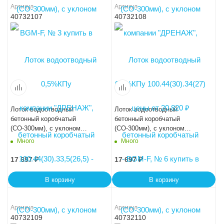
Артикул
Артикул
40732107
40732108
Лоток водоотводный
Лоток водоотводный
бетонный коробчатый
бетонный коробчатый
(СО-300мм), с уклоном
(СО-300мм), с уклоном
0,5%КПу 100.44(30).34,5(27,5)
0,5%КПу 100.44(30).35(28) -
Много
Много
- BGМ-F, № 7
BGМ-F, № 8
17 697
₽
17 697
₽
В корзину
В корзину
Артикул
Артикул
40732109
40732110