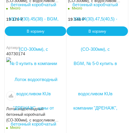
(СО-300мм), с водосливом
(СО-300мм), с водосливом
КUв 100.44(30).50(43) - BGМ,
КUв 100.44(30).52,5(45,5) -
Много
Много
№ 10-0
BGМ, № 15-0
19 176
₽
19 346
₽
В корзину
В корзину
Артикул
40730174
Лоток водоотводный
бетонный коробчатый
(СО-300мм), с водосливом
КUв 100.44(30).55(48) - BGМ,
Много
№ 20-0