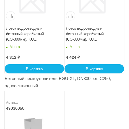
Лоток водоотводный
Лоток водоотводный
бетонный коробчатый
бетонный коробчатый
(СО-300мм), KU
(СО-300мм), KU
100.44(30).39(32,5) - BGU, №
100.44(30).41,5(35) - BGU, №
Много
Много
10-0
15-0
4 312
₽
4 424
₽
В корзину
В корзину
Бетонный пескоуловитель BGU-XL, DN300, кл. C250,
односекционный
Артикул
49030050