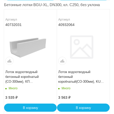
Бетонные лотки BGU-XL, DN300, кл. C250, без уклона
Артикул
Артикул
40732031
40932064
Лоток водоотводный
Лоток водоотводный
бетонный коробчатый
бетонный
(СО-300мм), КП
коробчатый(СО-300мм), KU
100.44(30).31(24) - BGF-XL
100.44(30).24(17,5) - BGU, №
Много
Много
-20-0
3 535
₽
3 563
₽
В корзину
В корзину