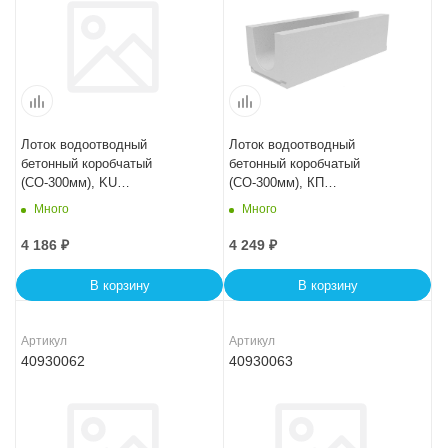
Лоток водоотводный
Лоток водоотводный
бетонный коробчатый
бетонный коробчатый
(СО-300мм), KU
(СО-300мм), КП
100.44(30).36,5(30) - BGU, №
100.44(30).41(34) - BGF-XL
Много
Много
5-0
4 186
₽
4 249
₽
В корзину
В корзину
Артикул
Артикул
40930062
40930063