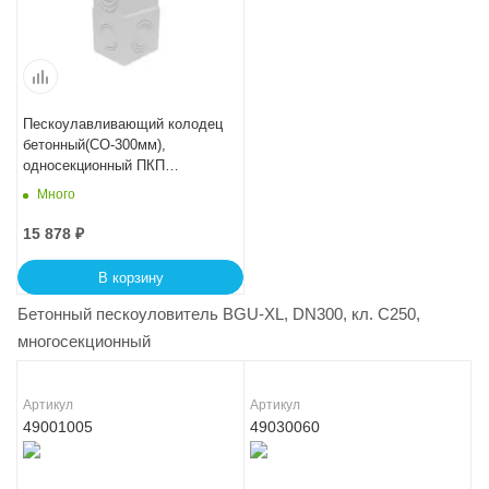
Пескоулавливающий колодец
бетонный(СО-300мм),
односекционный ПКП
50.44(30).90(85) - BGU-XL
Много
15 878
₽
В корзину
Бетонный пескоуловитель BGU-XL, DN300, кл. C250,
многосекционный
Артикул
Артикул
49001005
49030060