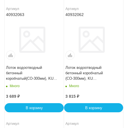
Артикул
Артикул
40932063
40932062
Лоток водоотводный
Лоток водоотводный
бетонный
бетонный коробчатый
коробчатый(СО-300мм), KU
(СО-300мм), KU
100.44(30).26,5(20) - BGU, №
100.44(30).29(22,5) - BGU, №
Много
Много
-15-0
-10-0
3 689
₽
3 815
₽
В корзину
В корзину
Артикул
Артикул