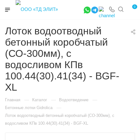
0
Лоток водоотводный
бетонный коробчатый
(СО-300мм), с
водосливом КПв
100.44(30).41(34) - BGF-
XL
—
—
—
Главная
Каталог
Водоотведение
—
Бетонные лотки Gidrolica
Лоток водоотводный бетонный коробчатый (СО-300мм), с
водосливом КПв 100.44(30).41(34) - BGF-XL