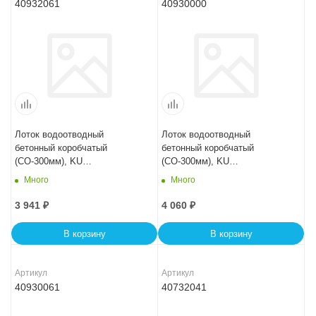
40932061
40930000
Лоток водоотводный
Лоток водоотводный
бетонный коробчатый
бетонный коробчатый
(СО-300мм), KU
(СО-300мм), KU
100.44(30).31,5(25) - BGU, №
100.44(30).34(27,5) - BGU, №
Много
Много
-5-0
0
3 941
₽
4 060
₽
В корзину
В корзину
Артикул
Артикул
40930061
40732041