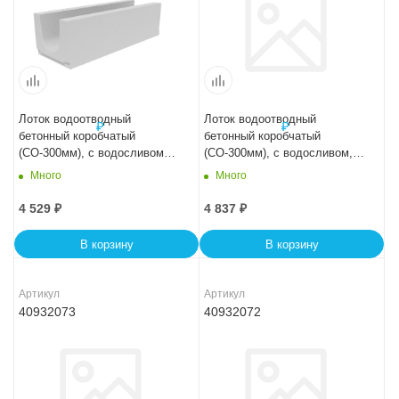
Лоток водоотводный
Лоток водоотводный
бетонный коробчатый
бетонный коробчатый
(СО-300мм), с водосливом
(СО-300мм), с водосливом,
КПв 100.44(30).31(24) - BGF-
KUв 100.44(30).24(17,5) -
Много
Много
XL
BGU, № -20-0
4 529
₽
4 837
₽
В корзину
В корзину
Артикул
Артикул
40932073
40932072