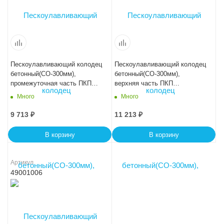
Пескоулавливающий колодец
Пескоулавливающий колодец
бетонный(СО-300мм),
бетонный(СО-300мм),
промежуточная часть ПКП
верхняя часть ПКП
56.49(30).52
50.44(30).60- BGU-XL
Много
Много
9 713
₽
11 213
₽
В корзину
В корзину
Артикул
49001006