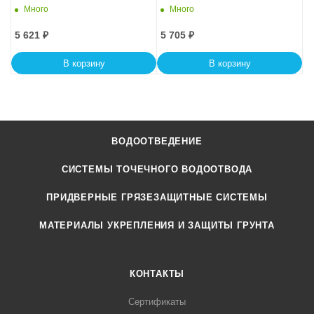
KUв 100.44(30).39(32,5) -
КUв 100.44(30).47,5(40,5) -
Много
Много
BGU, № 10-0
BGU-XL, № 5-0
5 621
₽
5 705
₽
В корзину
В корзину
ВОДООТВЕДЕНИЕ
СИСТЕМЫ ТОЧЕЧНОГО ВОДООТВОДА
ПРИДВЕРНЫЕ ГРЯЗЕЗАЩИТНЫЕ СИСТЕМЫ
МАТЕРИАЛЫ УКРЕПЛЕНИЯ И ЗАЩИТЫ ГРУНТА
КОНТАКТЫ
Сертификаты