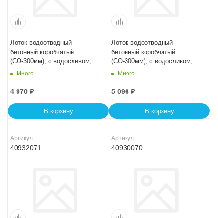
Лоток водоотводный
Лоток водоотводный
бетонный коробчатый
бетонный коробчатый
(СО-300мм), с водосливом,
(СО-300мм), с водосливом,
KUв 100.44(30).26,5(20) -
KUв 100.44(30).29(22,5) -
Много
Много
BGU, № -15-0
BGU, № -10-0
4 970
₽
5 096
₽
В корзину
В корзину
Артикул
Артикул
40932071
40930070