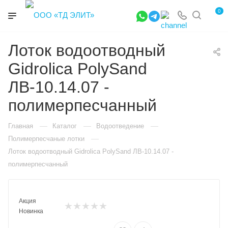
0
Лоток водоотводный
Gidrolica PolySand
ЛВ-10.14.07 -
полимерпесчанный
—
—
—
Главная
Каталог
Водоотведение
—
Полимерпесчаные лотки
Лоток водоотводный Gidrolica PolySand ЛВ-10.14.07 -
полимерпесчанный
Акция
Новинка