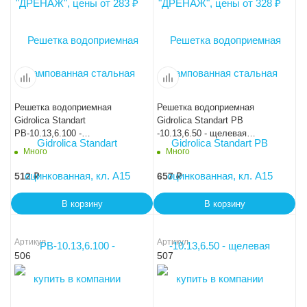
Решетка водоприемная
Решетка водоприемная
Gidrolica Standart
Gidrolica Standart РВ
РВ-10.13,6.100 -
-10.13,6.50 - щелевая
штампованная стальная
чугунная ВЧ, кл. С250
Много
Много
оцинкованная с отверстиями
для крепления, кл. А15
512
₽
657
₽
В корзину
В корзину
Артикул
Артикул
506
507