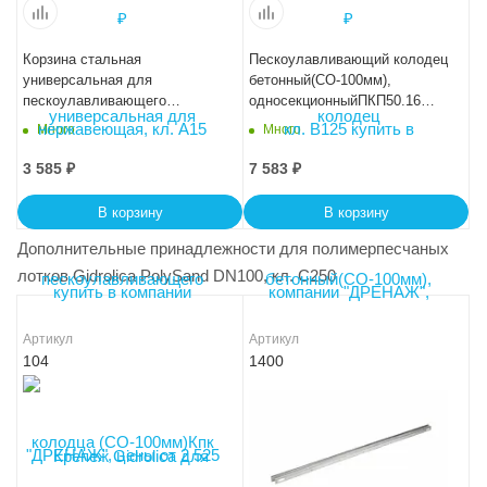
Корзина стальная
Пескоулавливающий колодец
универсальная для
бетонный(СО-100мм),
пескоулавливающего
односекционныйПКП50.16
колодца (СО-100мм)Кпк 10 -
(10).50(46) - BGU
Много
Много
40.8.16,4
3 585
₽
7 583
₽
В корзину
В корзину
Дополнительные принадлежности для полимерпесчаных
лотков Gidrolica PolySand DN100, кл. C250
Артикул
Артикул
104
1400