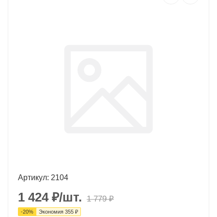
Артикул: 2104
1 424
₽
/шт.
1 779
₽
-
20
%
Экономия
355
₽