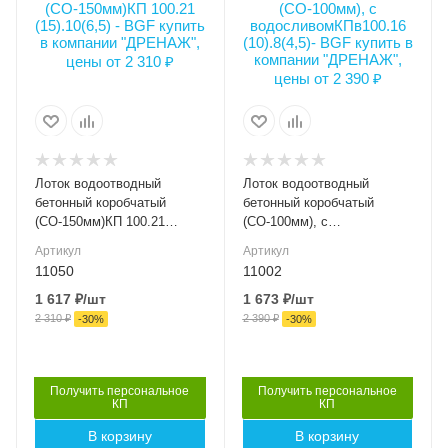
Длина, мм
Длина, мм
Ширина внешняя (мм)
Ширина внешняя (мм)
1000
1000
210
160
Ширина внутренняя
Ширина внутренняя
(мм)
(мм)
DN150
DN100
Высота внутренняя, мм
Высота внутренняя, мм
65
45
Лоток водоотводный
Лоток водоотводный
Класс нагрузки
Класс нагрузки
бетонный коробчатый
бетонный коробчатый
C250
C250
(СО-150мм)КП 100.21
(СО-100мм), с
(15).10(6,5) - BGF
водосливомКПв100.16
Материал лотка и
Материал лотка и
Артикул
Артикул
(10).8(4,5)- BGF
решетки
решетки
11050
11002
Бетон
Бетон
1 617
₽
/шт
1 673
₽
/шт
2 310
₽
2 390
₽
Вес, кг
Вес, кг
-
30
%
-
30
%
28.00
17.50
Серия
Серия
BGF 30
BGF 30
Получить персональное
Получить персональное
КП
КП
Артикул
Артикул
В корзину
В корзину
11050
11002