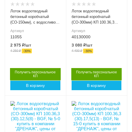
Высота внутренняя, мм
Высота внутренняя, мм
115
55
Лоток водоотводный
Лоток водоотводный
Класс нагрузки
Класс нагрузки
бетонный коробчатый
бетонный коробчатый
C250
C250
(СО-150мм), с водосливом
(СО-300мм) КП 100.36,3
КПв 100.21 (15).15(11,5)-
(30).10(5,5) - BGF, № 0
Материал лотка и
Материал лотка и
Артикул
Артикул
BGF
решетки
решетки
11055
40130000
Бетон
Бетон
2 975
₽
/шт
3 080
₽
/шт
4 250
₽
4 400
₽
Вес, кг
Вес, кг
-
30
%
-
30
%
35.70
48.00
Серия
Серия
BGF 30
BGF 30
Получить персональное
Получить персональное
КП
КП
Артикул
Артикул
В корзину
В корзину
11055
40130000
Длина, мм
Длина, мм
1000
1000
Высота внешняя (мм)
Высота внешняя (мм)
125
175
Ширина внешняя (мм)
Ширина внешняя (мм)
363
363