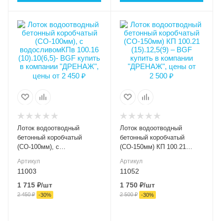
Длина, мм
Длина, мм
1000
1000
Высота внешняя (мм)
Высота внешняя (мм)
100
125
Ширина внешняя (мм)
Ширина внешняя (мм)
160
210
Ширина внутренняя
Ширина внутренняя
(мм)
(мм)
DN100
DN150
Высота внутренняя, мм
Высота внутренняя, мм
65
90
Лоток водоотводный
Лоток водоотводный
Класс нагрузки
Класс нагрузки
бетонный коробчатый
бетонный коробчатый
C250
C250
(СО-100мм), с
(СО-150мм) КП 100.21
водосливомКПв 100.16
(15).12,5(9) – BGF
Материал лотка и
Материал лотка и
Артикул
Артикул
(10).10(6,5)- BGF
решетки
решетки
11003
11052
Бетон
Бетон
1 715
₽
/шт
1 750
₽
/шт
2 450
₽
2 500
₽
Вес, кг
Вес, кг
-
30
%
-
30
%
20.50
33.00
Серия
Серия