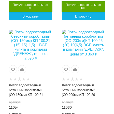
BGF 30
BGF 30
Получить персональное
Получить персональное
КП
КП
Артикул
Артикул
В корзину
В корзину
11003
11052
Длина, мм
Длина, мм
1000
1000
Высота внешняя (мм)
Высота внешняя (мм)
150
100
Ширина внешняя (мм)
Ширина внешняя (мм)
210
260
Ширина внутренняя
Ширина внутренняя
(мм)
(мм)
DN150
DN200
Высота внутренняя, мм
Высота внутренняя, мм
115
65
Лоток водоотводный
Лоток водоотводный
Класс нагрузки
Класс нагрузки
бетонный коробчатый
бетонный коробчатый
C250
C250
(СО-150мм) КП 100.21
(СО-200мм)КП 100.26
(15).15(11,5) – BGF
(20).10(6,5)-BGF
Материал лотка и
Материал лотка и
Артикул
Артикул
решетки
решетки
11054
11060
Бетон
Бетон