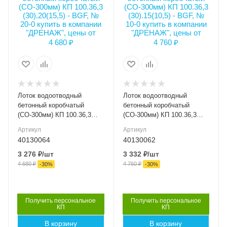
Ширина внешняя (мм)
Ширина внешняя (мм)
363
363
Ширина внутренняя
Ширина внутренняя
(мм)
(мм)
DN300
DN300
Высота внутренняя, мм
Высота внутренняя, мм
155
105
Лоток водоотводный
Лоток водоотводный
Класс нагрузки
Класс нагрузки
бетонный коробчатый
бетонный коробчатый
C250
C250
(СО-300мм) КП 100.36,3
(СО-300мм) КП 100.36,3
(30).20(15,5) - BGF, № 20-0
(30).15(10,5) - BGF, № 10-0
Материал лотка и
Материал лотка и
Артикул
Артикул
решетки
решетки
40130064
40130062
Бетон
Бетон
3 276
₽
/шт
3 332
₽
/шт
4 680
₽
4 760
₽
Вес, кг
Вес, кг
-
30
%
-
30
%
60.00
54.00
Серия
Серия
BGF 30
BGF 30
Получить персональное
Получить персональное
КП
КП
Артикул
Артикул
В корзину
В корзину
40130064
40130062