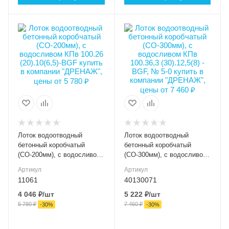
Длина, мм
Длина, мм
1000
1000
Высота внешняя (мм)
Высота внешняя (мм)
100
125
Ширина внешняя (мм)
Ширина внешняя (мм)
260
363
Ширина внутренняя
Ширина внутренняя
(мм)
(мм)
DN200
DN300
Высота внутренняя, мм
Высота внутренняя, мм
65
80
Лоток водоотводный
Лоток водоотводный
Класс нагрузки
Класс нагрузки
бетонный коробчатый
бетонный коробчатый
C250
C250
(СО-200мм), с водосливом
(СО-300мм), с водосливом
КПв 100.26 (20).10(6,5)-BGF
КПв 100.36,3 (30).12,5(8) -
Материал лотка и
Материал лотка и
Артикул
Артикул
BGF, № 5-0
решетки
решетки
11061
40130071
Бетон
Бетон
4 046
₽
/шт
5 222
₽
/шт
5 780
₽
7 460
₽
Вес, кг
Вес, кг
-
30
%
-
30
%
32.00
51.00