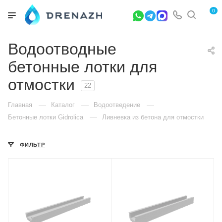
0
Водоотводные
бетонные лотки для
отмостки
22
—
—
—
Главная
Каталог
Водоотведение
—
Бетонные лотки Gidrolica
Ливневка из бетона для отмостки
ФИЛЬТР
Высота внешняя (мм)
Высота внешняя (мм)
80
100
Ширина внешняя (мм)
Ширина внешняя (мм)
160
160