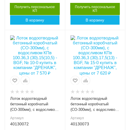
Серия
Серия
BGF 30
BGF 30
Получить персональное
Получить персональное
КП
КП
Артикул
Артикул
В корзину
В корзину
11061
40130071
Длина, мм
Длина, мм
1000
1000
Высота внешняя (мм)
Высота внешняя (мм)
150
175
Ширина внешняя (мм)
Ширина внешняя (мм)
363
363
Ширина внутренняя
Ширина внутренняя
(мм)
(мм)
DN300
DN300
Высота внутренняя, мм
Высота внутренняя, мм
105
130
Лоток водоотводный
Лоток водоотводный
Класс нагрузки
Класс нагрузки
бетонный коробчатый
бетонный коробчатый
C250
C250
(СО-300мм), с водосливом
(СО-300мм), с водосливом
КПв 100.36,3 (30).15(10,5) -
КПв 100.36,3 (30).17,5(13) -
Материал лотка и
Материал лотка и
Артикул
Артикул
BGF, № 10-0
BGF, № 15-0
решетки
решетки
40130072
40130073
Бетон
Бетон