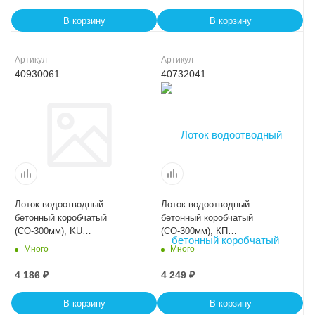
В корзину
В корзину
Артикул
Артикул
40930061
40732041
Лоток водоотводный
Лоток водоотводный
бетонный коробчатый
бетонный коробчатый
(СО-300мм), KU
(СО-300мм), КП
100.44(30).36,5(30) - BGU, №
100.44(30).41(34) - BGF-XL
Много
Много
5-0
4 186
₽
4 249
₽
В корзину
В корзину