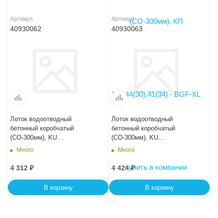
Артикул
Артикул
40930062
40930063
Лоток водоотводный
Лоток водоотводный
бетонный коробчатый
бетонный коробчатый
(СО-300мм), KU
(СО-300мм), KU
100.44(30).39(32,5) - BGU, №
100.44(30).41,5(35) - BGU, №
Много
Много
10-0
15-0
4 312
₽
4 424
₽
В корзину
В корзину