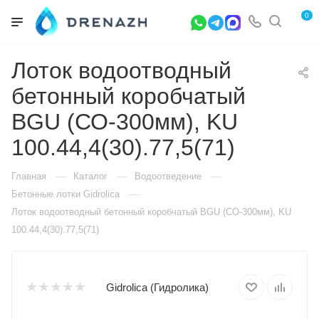
0
Лоток водоотводный
бетонный коробчатый
BGU (СО-300мм), KU
100.44,4(30).77,5(71)
—
—
—
Главная
Каталог
Водоотведение
—
Бетонные лотки Gidrolica
Лоток водоотводный бетонный коробчатый BGU (СО-300мм), KU
100.44,4(30).77,5(71)
Gidrolica (Гидролика)