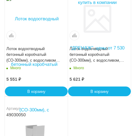
Лоток водоотводный
Лоток водоотводный
бетонный коробчатый
бетонный коробчатый
(СО-300мм), с водосливом
(СО-300мм), с водосливом,
КUв 100.44(30).45(38) - BGU-
KUв 100.44(30).39(32,5) -
Много
Много
XL, № 0
BGU, № 10-0
5 551
₽
5 621
₽
В корзину
В корзину
Артикул
49030050