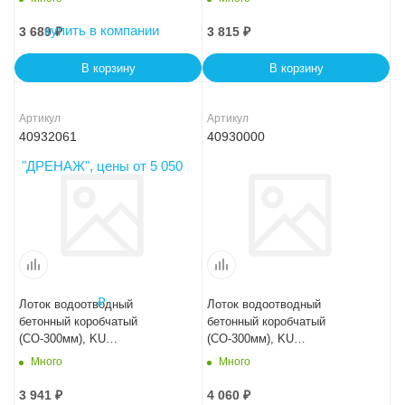
-15-0
-10-0
3 689
₽
3 815
₽
В корзину
В корзину
Артикул
Артикул
40932061
40930000
Лоток водоотводный
Лоток водоотводный
бетонный коробчатый
бетонный коробчатый
(СО-300мм), KU
(СО-300мм), KU
100.44(30).31,5(25) - BGU, №
100.44(30).34(27,5) - BGU, №
Много
Много
-5-0
0
3 941
₽
4 060
₽