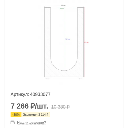
Артикул: 40933077
7 266
₽
/шт.
10 380
₽
-
30
%
Экономия
3 114
₽
Нашли дешевле?