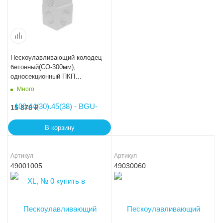
Пескоулавливающий колодец
бетонный(СО-300мм),
односекционный ПКП
50.44(30).90(85) - BGU-XL
Много
15 878
₽
В корзину
Артикул
Артикул
49001005
49030060