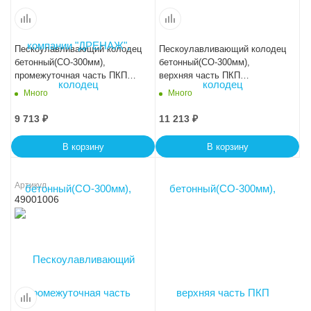
Пескоулавливающий колодец
Пескоулавливающий колодец
бетонный(СО-300мм),
бетонный(СО-300мм),
промежуточная часть ПКП
верхняя часть ПКП
56.49(30).52
50.44(30).60- BGU-XL
Много
Много
9 713
₽
11 213
₽
В корзину
В корзину
Артикул
49001006