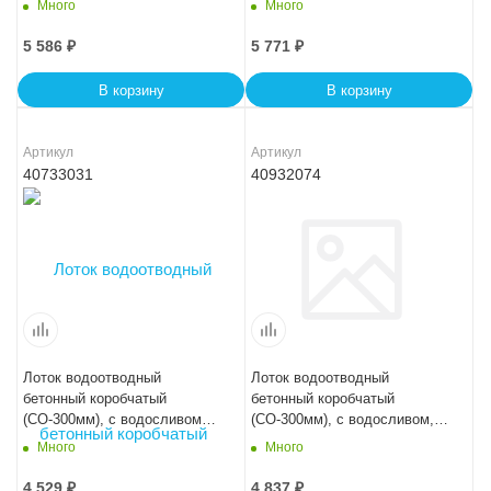
Много
Много
5 586
₽
5 771
₽
В корзину
В корзину
Артикул
Артикул
40733031
40932074
Лоток водоотводный
Лоток водоотводный
бетонный коробчатый
бетонный коробчатый
(СО-300мм), с водосливом
(СО-300мм), с водосливом,
КПв 100.44(30).31(24) - BGF-
KUв 100.44(30).24(17,5) -
Много
Много
XL
BGU, № -20-0
4 529
₽
4 837
₽