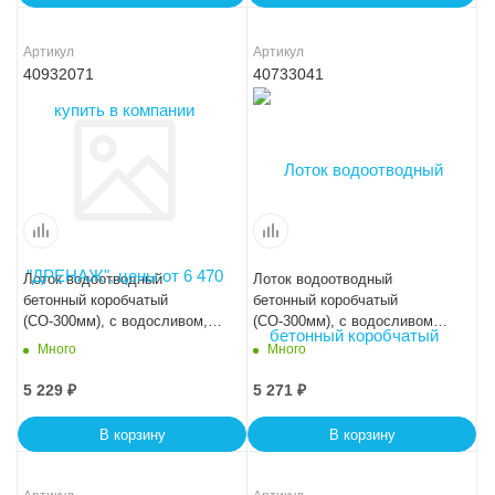
Артикул
Артикул
40932071
40733041
Лоток водоотводный
Лоток водоотводный
бетонный коробчатый
бетонный коробчатый
(СО-300мм), с водосливом,
(СО-300мм), с водосливом
KUв 100.44(30).31,5(25) -
КПв 100.44(30).41(34) - BGF-
Много
Много
BGU, № -5-0
XL
5 229
₽
5 271
₽
В корзину
В корзину