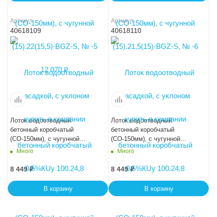
Артикул
Артикул
40618109
40618110
Лоток водоотводный
Лоток водоотводный
бетонный коробчатый
бетонный коробчатый
(СО-150мм), с чугунной
(СО-150мм), с чугунной
насадкой, с уклоном
насадкой, с уклоном
Много
Много
0,5%КUу 100.24,8
0,5%КUу 100.24,8
(15).20(13,5)-BGZ-S,№ -9
(15).19,5(13)-BGZ-S, № -10
8 449
₽
8 449
₽
В корзину
В корзину