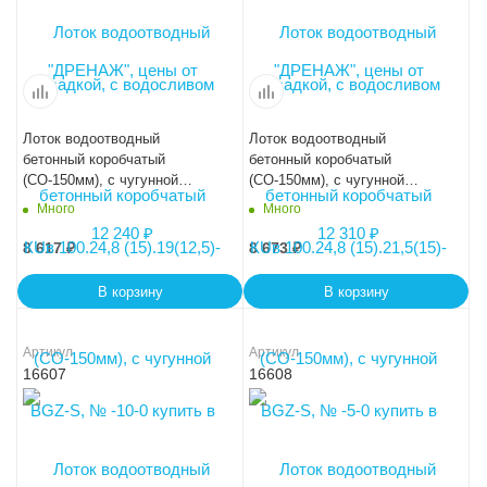
Лоток водоотводный
Лоток водоотводный
бетонный коробчатый
бетонный коробчатый
(СО-150мм), с чугунной
(СО-150мм), с чугунной
насадкой, с водосливом КUв
насадкой, с водосливом КUв
Много
Много
100.24,8 (15).24(17,5)-BGZ-S,
100.24,8 (15).26,5(20)-BGZ-S,
№ 0
№ 5-0
8 617
₽
8 673
₽
В корзину
В корзину
Артикул
Артикул
16607
16608