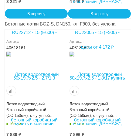
3 221
₽
4 040
₽
В корзину
В корзину
Бетонные лотки BGZ-S, DN150, кл. F900, без уклона
Артикул
Артикул
40618161
40618162
Лоток водоотводный
Лоток водоотводный
бетонный коробчатый
бетонный коробчатый
(СО-150мм), с чугунной
(СО-150мм), с чугунной
насадкой КU 100.24,8
насадкой КU 100.24,8
Много
Много
(15).21,5(15)-BGZ-S, № -5-0
(15).19(12,5)-BGZ-S, №-10-0
7 889
₽
7 896
₽