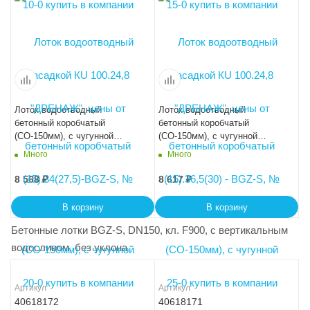
Лоток водоотводный
Лоток водоотводный
бетонный коробчатый
бетонный коробчатый
(СО-150мм), с чугунной
(СО-150мм), с чугунной
насадкой КU 100.24,8
насадкой КU 100.24,8
Много
Много
(15).39(32,5) - BGZ-S, № 30-0
(15).41,5(35) - BGZ-S, № 35-0
8 568
₽
8 617
₽
В корзину
В корзину
Бетонные лотки BGZ-S, DN150, кл. F900, с вертикальным
водосливом, без уклона
Артикул
Артикул
40618172
40618171