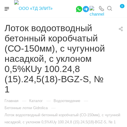
0
Лоток водоотводный
бетонный коробчатый
(СО-150мм), с чугунной
насадкой, с уклоном
0,5%КUу 100.24,8
(15).24,5(18)-BGZ-S, №
1
—
—
—
Главная
Каталог
Водоотведение
—
Бетонные лотки Gidrolica
Лоток водоотводный бетонный коробчатый (СО-150мм), с чугунной
насадкой, с уклоном 0,5%КUу 100.24,8 (15).24,5(18)-BGZ-S, № 1