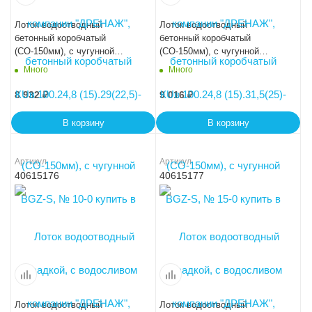
Лоток водоотводный
Лоток водоотводный
бетонный коробчатый
бетонный коробчатый
(СО-150мм), с чугунной
(СО-150мм), с чугунной
насадкой, с водосливом КUв
насадкой, с водосливом КUв
Много
Много
100.24,8 (15).34(27,5)-BGZ-S,
100.24,8 (15).36,5(30) - BGZ-S,
№ 20-0
№ 25-0
8 932
₽
9 016
₽
В корзину
В корзину
Артикул
Артикул
40615176
40615177
Лоток водоотводный
Лоток водоотводный