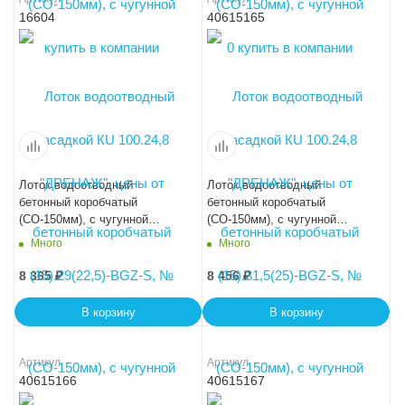
16604
40615165
Лоток водоотводный
Лоток водоотводный
бетонный коробчатый
бетонный коробчатый
(СО-150мм), с чугунной
(СО-150мм), с чугунной
насадкой КU 100.24,8
насадкой КU 100.24,8
Много
Много
(15).34(27,5)-BGZ-S, № 20-0
(15).36,5(30) - BGZ-S, № 25-0
8 365
₽
8 456
₽
В корзину
В корзину
Артикул
Артикул
40615166
40615167