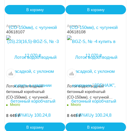
В корзину
В корзину
Артикул
Артикул
40618107
40618108
Лоток водоотводный
Лоток водоотводный
бетонный коробчатый
бетонный коробчатый
(СО-150мм), с чугунной
(СО-150мм), с чугунной
насадкой, с уклоном
насадкой, с уклоном
Много
Много
0,5%КUу 100.24,8
0,5%КUу 100.24,8
(15).21(14,5)-BGZ-S, № -7
(15).20,5(14)-BGZ-S, № -8
8 449
₽
8 449
₽
В корзину
В корзину