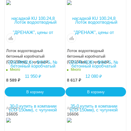
Лоток водоотводный
Лоток водоотводный
бетонный коробчатый
бетонный коробчатый
(СО-150мм), с чугунной
(СО-150мм), с чугунной
насадкой, с водосливом КUв
насадкой, с водосливом КUв
Много
Много
100.24,8 (15).19(12,5)-BGZ-S,
100.24,8 (15).21,5(15)-BGZ-S,
№ -10-0
№ -5-0
8 589
₽
8 617
₽
В корзину
В корзину
Артикул
Артикул
16605
16606