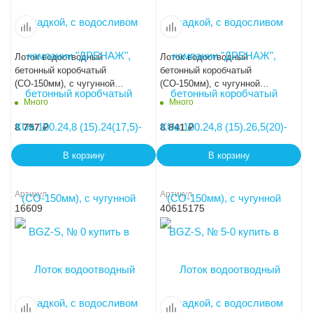
Лоток водоотводный
Лоток водоотводный
бетонный коробчатый
бетонный коробчатый
(СО-150мм), с чугунной
(СО-150мм), с чугунной
насадкой, с водосливом КUв
насадкой, с водосливом КUв
Много
Много
100.24,8 (15).29(22,5)-BGZ-S,
100.24,8 (15).31,5(25)-BGZ-S,
№ 10-0
№ 15-0
8 757
₽
8 841
₽
В корзину
В корзину
Артикул
Артикул
16609
40615175