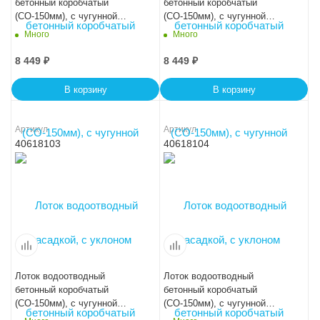
бетонный коробчатый
бетонный коробчатый
(СО-150мм), с чугунной
(СО-150мм), с чугунной
насадкой, с уклоном
насадкой, с уклоном
Много
Много
0,5%КUу 100.24,8
0,5%КUу 100.24,8
(15).24(17,5)-BGZ-S, № -1
(15).23,5(17)-BGZ-S, № -2
8 449
₽
8 449
₽
В корзину
В корзину
Артикул
Артикул
40618103
40618104
Лоток водоотводный
Лоток водоотводный
бетонный коробчатый
бетонный коробчатый
(СО-150мм), с чугунной
(СО-150мм), с чугунной
насадкой, с уклоном
насадкой, с уклоном 0,5%