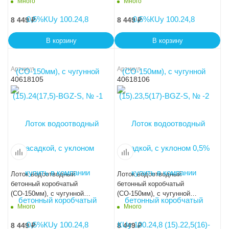
Много
Много
0,5%КUу 100.24,8
КUу 100.24,8 (15).22,5(16)-
(15).23(16,5)-BGZ-S, № -3
BGZ-S, № -4
8 449
₽
8 449
₽
В корзину
В корзину
Артикул
Артикул
40618105
40618106
Лоток водоотводный
Лоток водоотводный
бетонный коробчатый
бетонный коробчатый
(СО-150мм), с чугунной
(СО-150мм), с чугунной
насадкой, с уклоном
насадкой, с уклоном
Много
Много
0,5%КUу 100.24,8
0,5%КUу 100.24,8
(15).22(15,5)-BGZ-S, № -5
(15).21,5(15)-BGZ-S, № -6
8 449
₽
8 449
₽