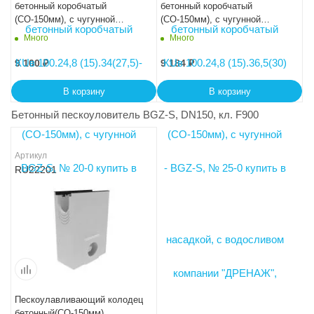
бетонный коробчатый
бетонный коробчатый
(СО-150мм), с чугунной
(СО-150мм), с чугунной
насадкой, с водосливом КUв
насадкой, с водосливом КUв
Много
Много
100.24,8 (15).39(32,5) - BGZ-S,
100.24,8 (15).41,5(35) - BGZ-S,
№ 30-0
№ 35-0
9 100
₽
9 184
₽
В корзину
В корзину
Бетонный пескоуловитель BGZ-S, DN150, кл. F900
Артикул
RU22201
Пескоулавливающий колодец
бетонный(СО-150мм),