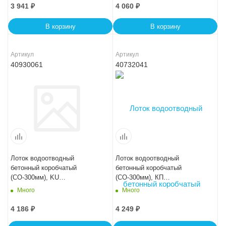
3 941
₽
4 060
₽
В корзину
В корзину
Артикул
Артикул
40930061
40732041
Лоток водоотводный
Лоток водоотводный
бетонный коробчатый
бетонный коробчатый
(СО-300мм), KU
(СО-300мм), КП
100.44(30).36,5(30) - BGU, №
100.44(30).41(34) - BGF-XL
Много
Много
5-0
4 186
₽
4 249
₽