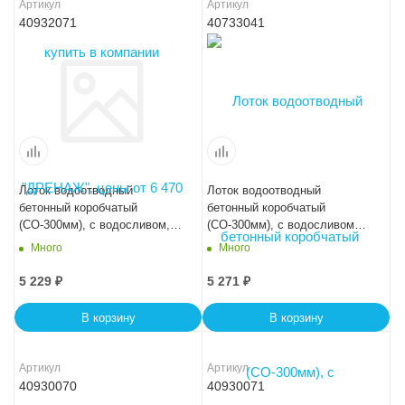
Артикул
Артикул
40932071
40733041
Лоток водоотводный
Лоток водоотводный
бетонный коробчатый
бетонный коробчатый
(СО-300мм), с водосливом,
(СО-300мм), с водосливом
KUв 100.44(30).31,5(25) -
КПв 100.44(30).41(34) - BGF-
Много
Много
BGU, № -5-0
XL
5 229
₽
5 271
₽
В корзину
В корзину
Артикул
Артикул
40930070
40930071