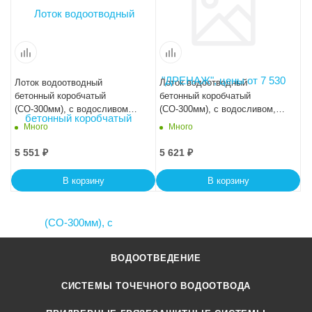
Лоток водоотводный
Лоток водоотводный
бетонный коробчатый
бетонный коробчатый
(СО-300мм), с водосливом
(СО-300мм), с водосливом,
КUв 100.44(30).45(38) - BGU-
KUв 100.44(30).39(32,5) -
Много
Много
XL, № 0
BGU, № 10-0
5 551
₽
5 621
₽
В корзину
В корзину
ВОДООТВЕДЕНИЕ
СИСТЕМЫ ТОЧЕЧНОГО ВОДООТВОДА