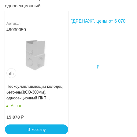
односекционный
Артикул
49030050
Пескоулавливающий колодец
бетонный(СО-300мм),
односекционный ПКП
50.44(30).90(85) - BGU-XL
Много
15 878
₽
В корзину