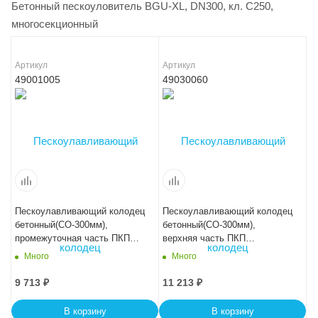
Бетонный пескоуловитель BGU-XL, DN300, кл. C250,
многосекционный
Артикул
Артикул
49001005
49030060
Пескоулавливающий колодец
Пескоулавливающий колодец
бетонный(СО-300мм),
бетонный(СО-300мм),
промежуточная часть ПКП
верхняя часть ПКП
56.49(30).52
50.44(30).60- BGU-XL
Много
Много
9 713
₽
11 213
₽
В корзину
В корзину