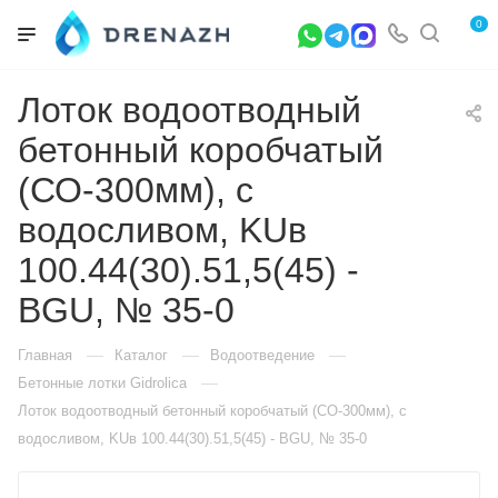
0
Лоток водоотводный
бетонный коробчатый
(СО-300мм), с
водосливом, KUв
100.44(30).51,5(45) -
BGU, № 35-0
—
—
—
Главная
Каталог
Водоотведение
—
Бетонные лотки Gidrolica
Лоток водоотводный бетонный коробчатый (СО-300мм), с
водосливом, KUв 100.44(30).51,5(45) - BGU, № 35-0