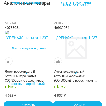
Аналогичные товары
Артикул
Артикул
40733031
40932074
Лоток водоотводный
Лоток водоотводный
бетонный коробчатый
бетонный коробчатый
(СО-300мм), с водосливом
(СО-300мм), с водосливом,
КПв 100.44(30).31(24) - BGF-
KUв 100.44(30).24(17,5) -
Много
Много
XL
BGU, № -20-0
4 529
₽
4 837
₽
В корзину
В корзину