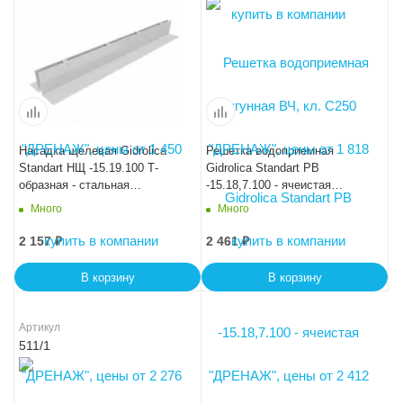
Насадка щелевая Gidrolica
Решетка водоприемная
Standart НЩ -15.19.100 Т-
Gidrolica Standart РВ
образная - стальная
-15.18,7.100 - ячеистая
оцинкованная, DN150 кл.А15
стальная оцинкованная, кл.
Много
Много
В125
2 157
₽
2 461
₽
В корзину
В корзину
Артикул
511/1