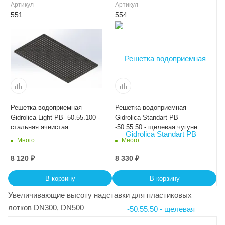
Артикул
Артикул
551
554
Решетка водоприемная
Решетка водоприемная
Gidrolica Light РВ -50.55.100 -
Gidrolica Standart РВ
стальная ячеистая
-50.55.50 - щелевая чугунная
оцинкованная, кл. А15
ВЧ, кл. С250
Много
Много
8 120
₽
8 330
₽
В корзину
В корзину
Увеличивающие высоту надставки для пластиковых
лотков DN300, DN500