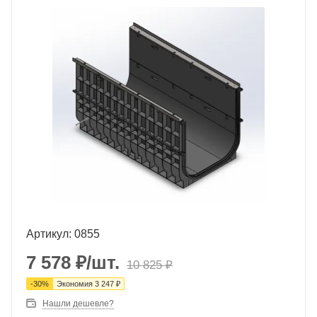
Артикул: 0855
7 578
₽
/шт.
10 825
₽
-
30
%
Экономия
3 247
₽
Нашли дешевле?